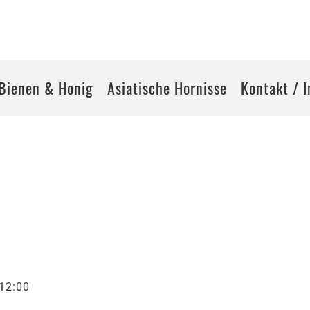
eres Tösstal / Seit 1889 im Dienste der Na
Bienen & Honig
Asiatische Hornisse
Kontakt / 
12:00