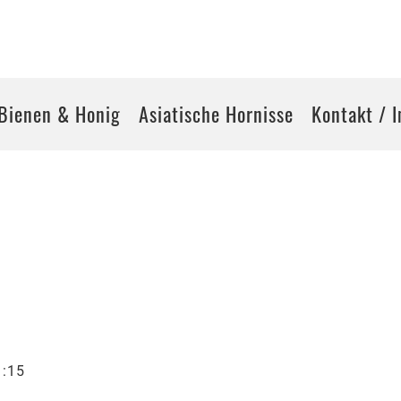
eres Tösstal / Seit 1889 im Dienste der Na
Bienen & Honig
Asiatische Hornisse
Kontakt / 
1:15