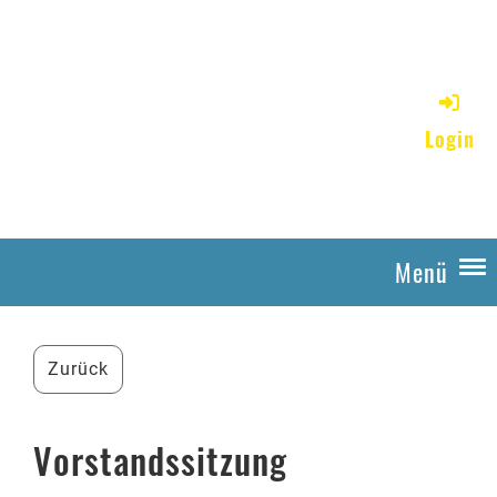
Bienenzüchterverein
unteres Tösstal / Seit 1889
Login
im Dienste der Natur
Menü
Zurück
Vorstandssitzung